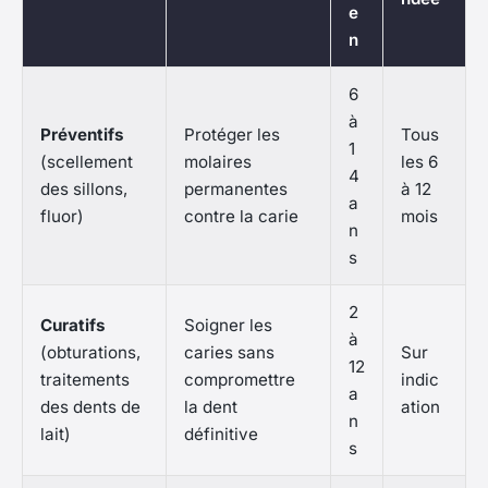
e
n
6
à
Préventifs
Protéger les
Tous
1
(scellement
molaires
les 6
4
des sillons,
permanentes
à 12
a
fluor)
contre la carie
mois
n
s
2
Curatifs
Soigner les
à
(obturations,
caries sans
Sur
12
traitements
compromettre
indic
a
des dents de
la dent
ation
n
lait)
définitive
s