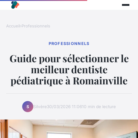
Accueil
›
Professionnels
PROFESSIONNELS
Guide pour sélectionner le
meilleur dentiste
pédiatrique à Romainville
Silvère
30/03/2026 11:06
10 min de lecture
S