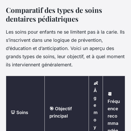
Comparatif des types de soins
dentaires pédiatriques
Les soins pour enfants ne se limitent pas à la carie. Ils
s’inscrivent dans une logique de prévention,
d’éducation et d’anticipation. Voici un aperçu des
grands types de soins, leur objectif, et à quel moment
ils interviennent généralement.
👶
Â
📆
g
Fréqu
e
🎯 Objectif
ence
🦷 Soins
m
principal
reco
o
mma
y
ndée