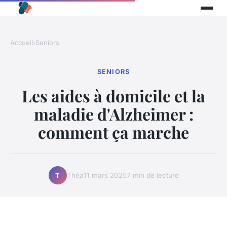
Accueil
›
Seniors
SENIORS
Les aides à domicile et la
maladie d'Alzheimer :
comment ça marche
Théa
11 mars 2025
7 min de lecture
T